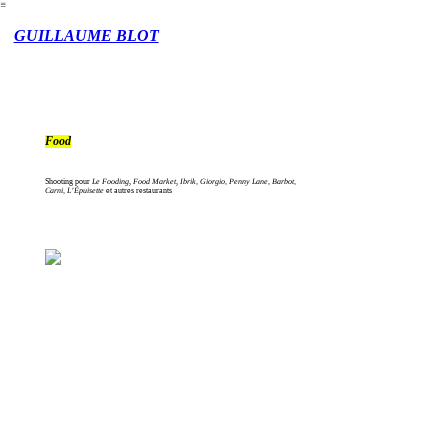
︎
GUILLAUME BLOT
Food
Shooting pour
Le Fooding
,
Food Market
,
Ibrik, Giorgio, Penny Lane, Barbot,
Carni, L’Épuisette
et autres restaurants